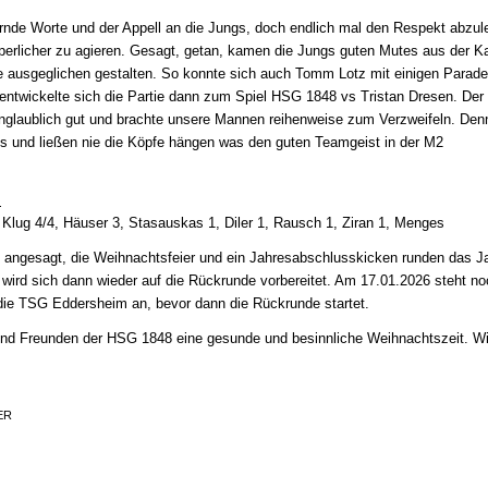
rnde Worte und der Appell an die Jungs, doch endlich mal den Respekt abzul
perlicher zu agieren. Gesagt, getan, kamen die Jungs guten Mutes aus der K
te ausgeglichen gestalten. So konnte sich auch Tomm Lotz mit einigen Parad
 entwickelte sich die Partie dann zum Spiel HSG 1848 vs Tristan Dresen. De
unglaublich gut und brachte unsere Mannen reihenweise zum Verzweifeln. De
s und ließen nie die Köpfe hängen was den guten Teamgeist in der M2
:
 Klug 4/4, Häuser 3, Stasauskas 1, Diler 1, Rausch 1, Ziran 1, Menges
e angesagt, die Weihnachtsfeier und ein Jahresabschlusskicken runden das J
wird sich dann wieder auf die Rückrunde vorbereitet. Am 17.01.2026 steht n
 die TSG Eddersheim an, bevor dann die Rückrunde startet.
nd Freunden der HSG 1848 eine gesunde und besinnliche Weihnachtszeit. Wi
ER