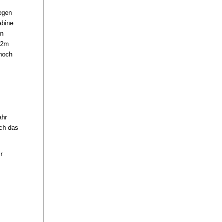
egen
abine
en
r 2m
nnoch
ahr
och das
r