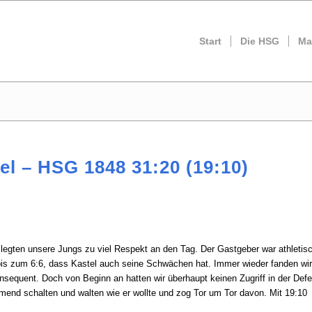
Start
Die HSG
Ma
el – HSG 1848 31:20 (19:10)
 legten unsere Jungs zu viel Respekt an den Tag. Der Gastgeber war athletis
 bis zum 6:6, dass Kastel auch seine Schwächen hat. Immer wieder fanden wir
sequent. Doch von Beginn an hatten wir überhaupt keinen Zugriff in der Defe
end schalten und walten wie er wollte und zog Tor um Tor davon. Mit 19:10