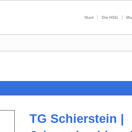
Start
Die HSG
Ma
TG Schierstein |