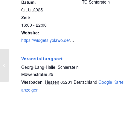
TG Schierstein
Datum:
01.11.2025
Zeit:
16:00 - 22:00
Website:
https://widgets.yolawo.de/w/60ba94aa521606313be9aa6a
Veranstaltungsort
HSG 1848 |
Handballferiencamp
Georg-Lang-Halle, Schierstein
(Herbstferien)
Möwenstraße 25
Wiesbaden
,
Hessen
65201
Deutschland
Google Karte
anzeigen