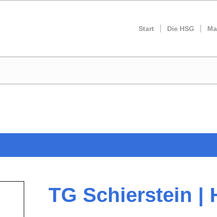
Start
Die HSG
Ma
TG Schierstein |