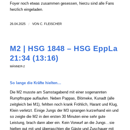
Foyer noch etwas zusammen gesessen, hierzu sind alle Fans
herzlich eingeladen.
26.04.2025
/
VON
C. FLEISCHER
M2 | HSG 1848 – HSG EppLa
21:34 (13:16)
MÄNNER-2
So lange die Kräfte hielten…
Die M2 musste am Samstagabend mit einer sogenannten
Rumpftruppe auflaufen. Neben Pappas, Blömeke, Kunadt (alle
zeitgleich bei M1), fehlten noch krank Fröhlich, Harant und Klug,
Klein verletzt. Einige Jungs der M3 sprangen kurzerhand ein und
so zeigte die M2 in den ersten 30 Minuten eine sehr gute
Leistung, brach dann aber ein. Kein Vorwurf an die Jungs…sie
hielten gut mit und überraschten die Gäste und Zuschauer mit