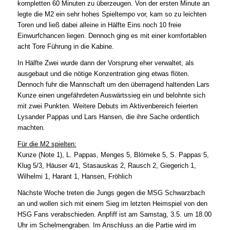
kompletten 60 Minuten zu überzeugen. Von der ersten Minute an
legte die M2 ein sehr hohes Spieltempo vor, kam so zu leichten
Toren und ließ dabei alleine in Hälfte Eins noch 10 freie
Einwurfchancen liegen. Dennoch ging es mit einer komfortablen
acht Tore Führung in die Kabine.
In Hälfte Zwei wurde dann der Vorsprung eher verwaltet, als
ausgebaut und die nötige Konzentration ging etwas flöten.
Dennoch fuhr die Mannschaft um den überragend haltenden Lars
Kunze einen ungefährdeten Auswärtssieg ein und belohnte sich
mit zwei Punkten. Weitere Debuts im Aktivenbereich feierten
Lysander Pappas und Lars Hansen, die ihre Sache ordentlich
machten.
Für die M2 spielten:
Kunze (Note 1), L. Pappas, Menges 5, Blömeke 5, S. Pappas 5,
Klug 5/3, Häuser 4/1, Stasauskas 2, Rausch 2, Giegerich 1,
Wilhelmi 1, Harant 1, Hansen, Fröhlich
Nächste Woche treten die Jungs gegen die MSG Schwarzbach
an und wollen sich mit einem Sieg im letzten Heimspiel von den
HSG Fans verabschieden. Anpfiff ist am Samstag, 3.5. um 18.00
Uhr im Schelmengraben. Im Anschluss an die Partie wird im