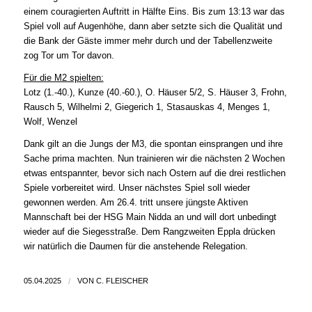
einem couragierten Auftritt in Hälfte Eins. Bis zum 13:13 war das
Spiel voll auf Augenhöhe, dann aber setzte sich die Qualität und
die Bank der Gäste immer mehr durch und der Tabellenzweite
zog Tor um Tor davon.
Für die M2 spielten:
Lotz (1.-40.), Kunze (40.-60.), O. Häuser 5/2, S. Häuser 3, Frohn,
Rausch 5, Wilhelmi 2, Giegerich 1, Stasauskas 4, Menges 1,
Wolf, Wenzel
Dank gilt an die Jungs der M3, die spontan einsprangen und ihre
Sache prima machten. Nun trainieren wir die nächsten 2 Wochen
etwas entspannter, bevor sich nach Ostern auf die drei restlichen
Spiele vorbereitet wird. Unser nächstes Spiel soll wieder
gewonnen werden. Am 26.4. tritt unsere jüngste Aktiven
Mannschaft bei der HSG Main Nidda an und will dort unbedingt
wieder auf die Siegesstraße. Dem Rangzweiten Eppla drücken
wir natürlich die Daumen für die anstehende Relegation.
05.04.2025
/
VON
C. FLEISCHER