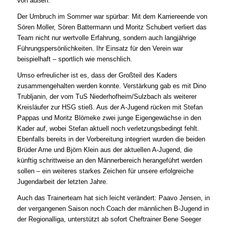
von außen.
Der Umbruch im Sommer war spürbar: Mit dem Karriereende von
Sören Moller, Sören Battermann und Moritz Schubert verliert das
Team nicht nur wertvolle Erfahrung, sondern auch langjährige
Führungspersönlichkeiten. Ihr Einsatz für den Verein war
beispielhaft – sportlich wie menschlich.
Umso erfreulicher ist es, dass der Großteil des Kaders
zusammengehalten werden konnte. Verstärkung gab es mit Dino
Trubljanin, der vom TuS Niederhofheim/Sulzbach als weiterer
Kreisläufer zur HSG stieß. Aus der A-Jugend rücken mit Stefan
Pappas und Moritz Blömeke zwei junge Eigengewächse in den
Kader auf, wobei Stefan aktuell noch verletzungsbedingt fehlt.
Ebenfalls bereits in der Vorbereitung integriert wurden die beiden
Brüder Arne und Björn Klein aus der aktuellen A-Jugend, die
künftig schrittweise an den Männerbereich herangeführt werden
sollen – ein weiteres starkes Zeichen für unsere erfolgreiche
Jugendarbeit der letzten Jahre.
Auch das Trainerteam hat sich leicht verändert: Paavo Jensen, in
der vergangenen Saison noch Coach der männlichen B-Jugend in
der Regionalliga, unterstützt ab sofort Cheftrainer Bene Seeger