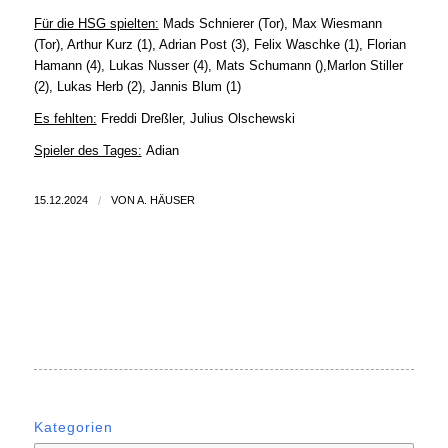
Für die HSG spielten:
Mads Schnierer (Tor), Max Wiesmann
(Tor), Arthur Kurz (1), Adrian Post (3), Felix Waschke (1), Florian
Hamann (4), Lukas Nusser (4), Mats Schumann (),Marlon Stiller
(2), Lukas Herb (2), Jannis Blum (1)
Es fehlten:
Freddi Dreßler, Julius Olschewski
Spieler des Tages:
Adian
15.12.2024
/
VON
A. HÄUSER
Kategorien