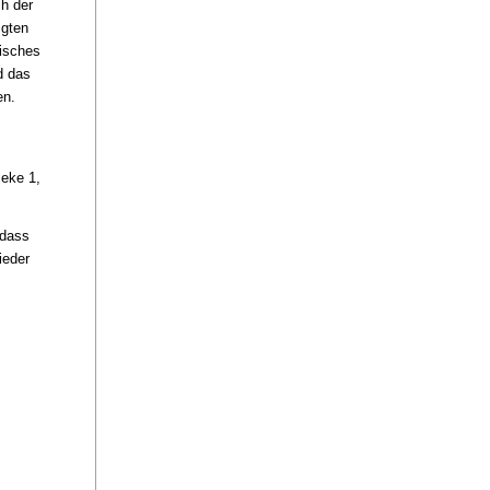
ch der
igten
misches
d das
en.
meke 1,
 dass
ieder