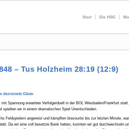
Start
Die HSG
Ma
48 – Tus Holzheim 28:19 (12:9)
n dezimierte Gäste
it Spannung erwartete Verfolgerduell in der BOL Wiesbaden/Frankfurt statt.
iel spielten wir in einem dramatischen Spiel Unentschieden.
s Feldspielern angereist und kämpften bravourös bis zur letzten Minute, wa
 platt. Da wir eine voll besetzte Bank hatten, konnten wir gut durchwechseln u