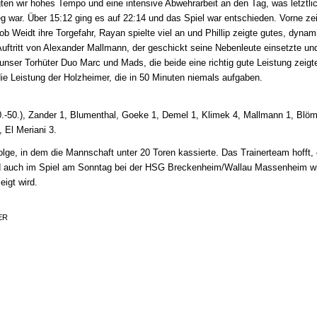
egten wir hohes Tempo und eine intensive Abwehrarbeit an den Tag, was letztli
g war. Über 15:12 ging es auf 22:14 und das Spiel war entschieden. Vorne ze
b Weidt ihre Torgefahr, Rayan spielte viel an und Phillip zeigte gutes, dyna
Auftritt von Alexander Mallmann, der geschickt seine Nebenleute einsetzte un
 unser Torhüter Duo Marc und Mads, die beide eine richtig gute Leistung zeigt
e Leistung der Holzheimer, die in 50 Minuten niemals aufgaben.
0.-50.), Zander 1, Blumenthal, Goeke 1, Demel 1, Klimek 4, Mallmann 1, Blö
 El Meriani 3.
olge, in dem die Mannschaft unter 20 Toren kassierte. Das Trainerteam hofft,
nd auch im Spiel am Sonntag bei der HSG Breckenheim/Wallau Massenheim w
eigt wird.
ER