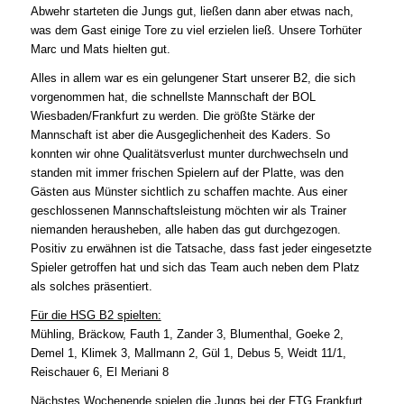
Abwehr starteten die Jungs gut, ließen dann aber etwas nach,
was dem Gast einige Tore zu viel erzielen ließ. Unsere Torhüter
Marc und Mats hielten gut.
Alles in allem war es ein gelungener Start unserer B2, die sich
vorgenommen hat, die schnellste Mannschaft der BOL
Wiesbaden/Frankfurt zu werden. Die größte Stärke der
Mannschaft ist aber die Ausgeglichenheit des Kaders. So
konnten wir ohne Qualitätsverlust munter durchwechseln und
standen mit immer frischen Spielern auf der Platte, was den
Gästen aus Münster sichtlich zu schaffen machte. Aus einer
geschlossenen Mannschaftsleistung möchten wir als Trainer
niemanden herausheben, alle haben das gut durchgezogen.
Positiv zu erwähnen ist die Tatsache, dass fast jeder eingesetzte
Spieler getroffen hat und sich das Team auch neben dem Platz
als solches präsentiert.
Für die HSG B2 spielten:
Mühling, Bräckow, Fauth 1, Zander 3, Blumenthal, Goeke 2,
Demel 1, Klimek 3, Mallmann 2, Gül 1, Debus 5, Weidt 11/1,
Reischauer 6, El Meriani 8
Nächstes Wochenende spielen die Jungs bei der FTG Frankfurt,