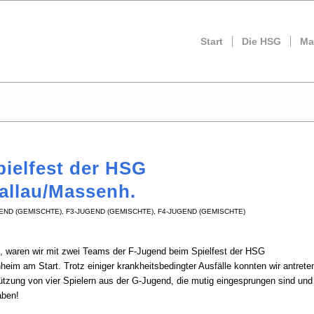
Start
Die HSG
Ma
ielfest der HSG
allau/Massenh.
END (GEMISCHTE)
,
F3-JUGEND (GEMISCHTE)
,
F4-JUGEND (GEMISCHTE)
 waren wir mit zwei Teams der F-Jugend beim Spielfest der HSG
m am Start. Trotz einiger krankheitsbedingter Ausfälle konnten wir antrete
ützung von vier Spielern aus der G-Jugend, die mutig eingesprungen sind und 
aben!