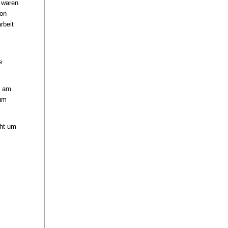
r waren
von
rbeit
e
m am
aum
cht um