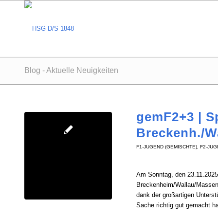
Blog - Aktuelle Neuigkeiten
gemF2+3 | Sp
Breckenh./W
F1-JUGEND (GEMISCHTE)
,
F2-JUG
Am Sonntag, den 23.11.2025,
Breckenheim/Wallau/Massenhei
dank der großartigen Unterst
Sache richtig gut gemacht h