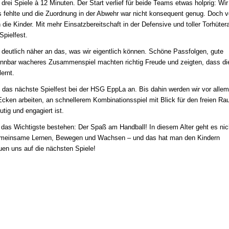
drei Spiele à 12 Minuten. Der Start verlief für beide Teams etwas holprig: Wi
s fehlte und die Zuordnung in der Abwehr war nicht konsequent genug. Doch 
h die Kinder. Mit mehr Einsatzbereitschaft in der Defensive und toller Torhütera
Spielfest.
eutlich näher an das, was wir eigentlich können. Schöne Passfolgen, gute
nnbar wacheres Zusammenspiel machten richtig Freude und zeigten, dass di
ernt.
s das nächste Spielfest bei der HSG EppLa an. Bis dahin werden wir vor alle
Ecken arbeiten, an schnellerem Kombinationsspiel mit Blick für den freien R
tig und engagiert ist.
r das Wichtigste bestehen: Der Spaß am Handball! In diesem Alter geht es ni
emeinsame Lernen, Bewegen und Wachsen – und das hat man den Kindern
uen uns auf die nächsten Spiele!