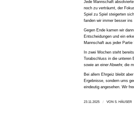
Jede Mannschaft absolvierte 
noch zu verträumt, der Foku
Spiel zu Spiel steigerten sic
fanden wir immer besser ins 
Gegen Ende kamen wir dann d
Entscheidungen und ein erke
Mannschaft aus jeder Partie l
In zwei Wochen steht bereit
Torabschluss in die unteren 
sowie an einer Abwehr, die mu
Bei allem Ehrgeiz bleibt abe
Ergebnisse, sondern ums g
eindeutig angesehen. Wir fre
23.11.2025
/
VON
S. HÄUSER