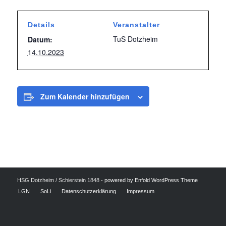
Details
Veranstalter
TuS Dotzheim
Datum:
14.10.2023
Zum Kalender hinzufügen
HSG Dotzheim / Schierstein 1848 -
powered by Enfold WordPress Theme
LGN
SoLi
Datenschutzerklärung
Impressum