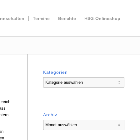
nnschaften
Termine
Berichte
HSG-Onlineshop
Kategorien
Kategorien
ereich
ass
Archiv
ntern
an
gen