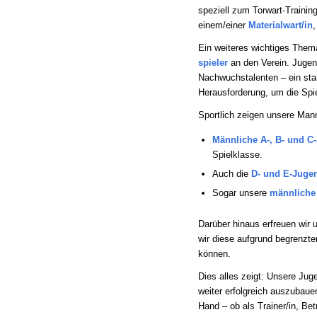
speziell zum Torwart-Trainin
einem/einer
Materialwart/in
,
Ein weiteres wichtiges Thema
spieler
an den Verein. Jugen
Nachwuchstalenten – ein star
Herausforderung, um die Spiel
Sportlich zeigen unsere Mann
Männliche A-, B- und C
Spielklasse.
Auch die
D- und E-Juge
Sogar unsere
männliche
Darüber hinaus erfreuen wir 
wir diese aufgrund begrenzte
können.
Dies alles zeigt: Unsere Jug
weiter erfolgreich auszubaue
Hand – ob als Trainer/in, Bet