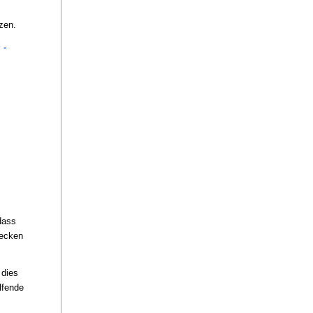
zen.
 -
dass
decken
 dies
lfende